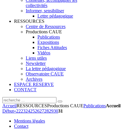
Conseiller, accompagner les
collectivités
Informer, sensibiliser
Lettre pédagogique
RESSOURCES
Centre de Ressources
Productions CAUE
Publications
Expositions
Fiches Attitudes
Vidéos
Liens utiles
Newsletter
La lettre pédagogique
Observatoire CAUE
Archives
ESPACE RESERVE
CONTACT
Accueil
RESSOURCES
Productions CAUE
Publications
Accueil
Début
«
22
23
24
25
26
27
28
29
30
31
Mentions légales
Contact