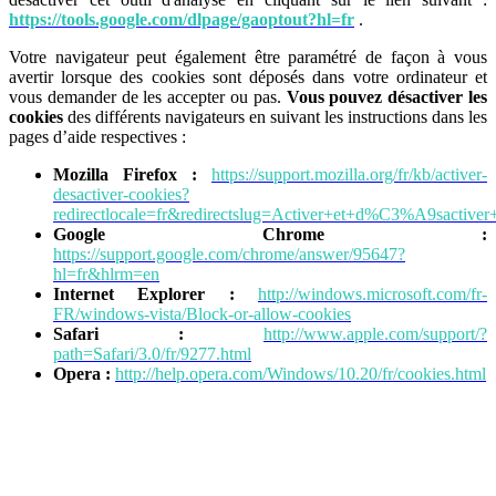
https://tools.google.com/dlpage/gaoptout?hl=fr
.
Votre navigateur peut également être paramétré de façon à vous
avertir lorsque des cookies sont déposés dans votre ordinateur et
vous demander de les accepter ou pas.
Vous pouvez désactiver les
cookies
des différents navigateurs en suivant les instructions dans les
pages d’aide respectives :
Mozilla Firefox :
https://support.mozilla.org/fr/kb/activer-
desactiver-cookies?
redirectlocale=fr&redirectslug=Activer+et+d%C3%A9sactiver
Google Chrome :
https://support.google.com/chrome/answer/95647?
hl=fr&hlrm=en
Internet Explorer :
http://windows.microsoft.com/fr-
FR/windows-vista/Block-or-allow-cookies
Safari :
http://www.apple.com/support/?
path=Safari/3.0/fr/9277.html
Opera :
http://help.opera.com/Windows/10.20/fr/cookies.html