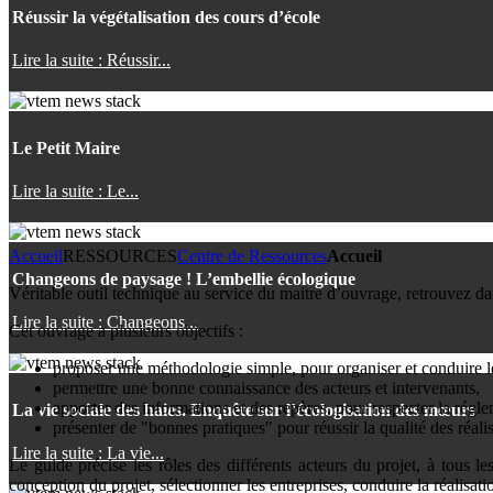
Réussir la végétalisation des cours d’école
Lire la suite : Réussir...
Le Petit Maire
Lire la suite : Le...
Accueil
RESSOURCES
Centre de Ressources
Accueil
Changeons de paysage ! L’embellie écologique
Véritable outil technique au service du maitre d’ouvrage, retrouvez dan
Lire la suite : Changeons...
Cet ouvrage a plusieurs objectifs :
proposer une méthodologie simple, pour organiser et conduire le
permettre une bonne connaissance des acteurs et intervenants,
apporter des informations et des repères, pour respecter la régl
La vie sociale des haies. Enquête sur l’écologisation des mœurs
présenter de "bonnes pratiques" pour réussir la qualité des réalis
Lire la suite : La vie...
Le guide précise les rôles des différents acteurs du projet, à tous l
conception du projet, sélectionner les entreprises, conduire la réalisat