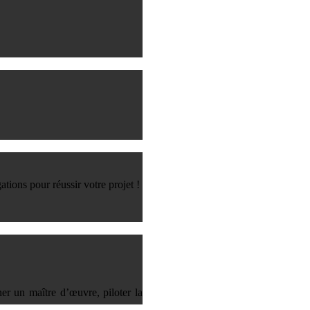
tions pour réussir votre projet !
ner un maître d’œuvre, piloter la