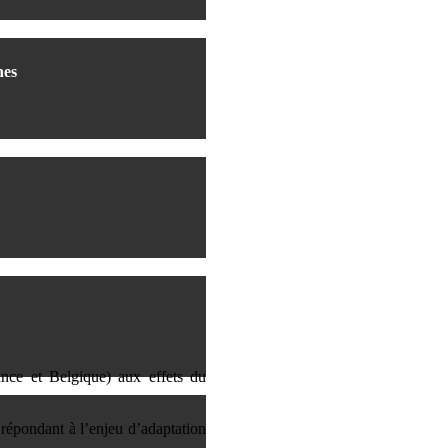
nes
rance et Belgique) aux effets du
 répondant à l’enjeu d’adaptation