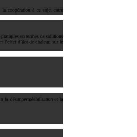
t la coopération à ce sujet entre
 pratiques en termes de solutions
l’effet d’îlot de chaleur, sur le
 la désimperméabilisation et la