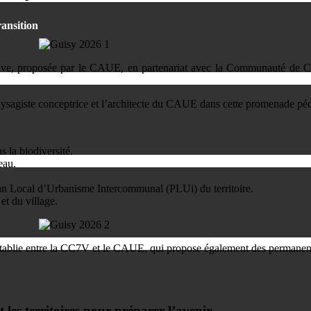
ransition
ative, proposée par le CAUE, en partenariat avec la Communauté de 
 paysagiste conceptrice et l’architecte du CAUE dans cette promenade p
s la biodiversité.
eau.
 Plan Local d’Urbanisme Intercommunal (PLUi) du territoire.
 et du village.
 établie entre la CC7V et le CAUE, qui propose également des permanenc
 les territoires pour préparer l’avenir