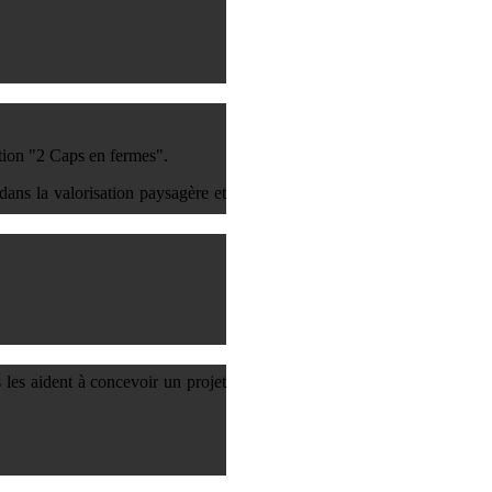
tion "2 Caps en fermes".
ans la valorisation paysagère et
 les aident à concevoir un projet