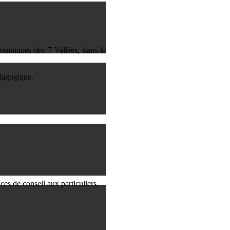
Communes des 7 Vallées, dans le
édagogique.
es de conseil aux particuliers,