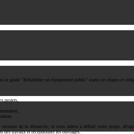
s le guide "Réhabiliter un équipement public" toutes les étapes et obliga
s projets,
ementation,
ations.
es niveaux de la démarche, et vous aidera à définir votre projet, désig
ion des travaux et réceptionner les ouvrages.