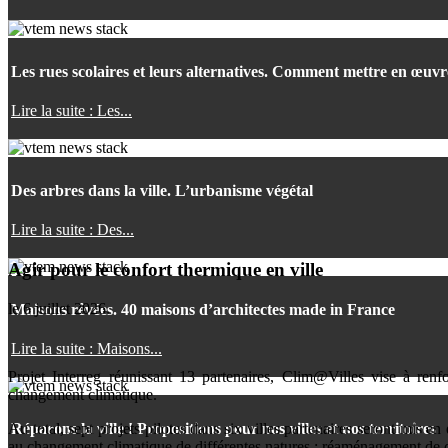
Les rues scolaires et leurs alternatives. Comment mettre en œuv
Lire la suite : Les...
Des arbres dans la ville. L’urbanisme végétal
Lire la suite : Des...
Agir pour le confort thermique en ville
le
6 juillet 2026
.
Maisons rêvées. 40 maisons d’architectes made in France
Lire la suite : Maisons...
Projet Interreg réunissant 13 partenaires, Clim@Villes vise à renfo
changement climatique.
Réparons la ville ! Propositions pour nos villes et nos territoires
Au total, sept projets pilotes dans six villes partenaires seront mis 
au changement climatique de différentes natures : réaménagement de co