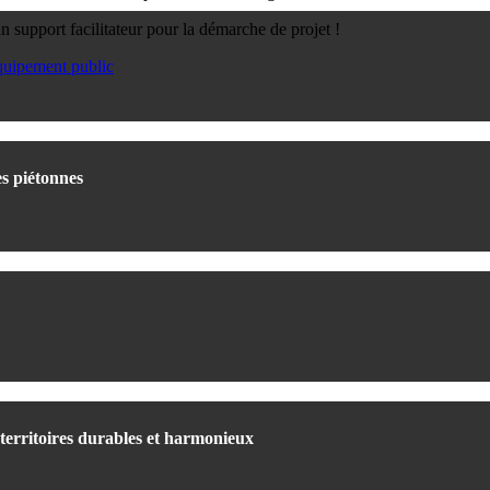
n support facilitateur pour la démarche de projet !
es piétonnes
territoires durables et harmonieux