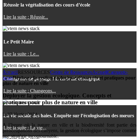
Réussir la végétalisation des cours d’école
Lire la suite : Réussir...
Le Petit Maire
Lire la suite : Le...
Accueil
RESSOURCES
Centre de Ressources
Accueil
Categorie-
news
Déployer la gestion écologique. Concepts et pratiques pour
Changeons de paysage ! L’embellie écologique
plus de nature en ville
Lire la suite : Changeons...
Déployer la gestion écologique. Concepts et
pratiques pour plus de nature en ville
le
27 février 2024
.
La vie sociale des haies. Enquête sur l’écologisation des mœurs
A l’heure où la nature en ville et la biodiversité font partie des
Lire la suite : La vie...
préoccupations des citoyens, la gestion écologique s’impose comme
une stratégie incontournable.