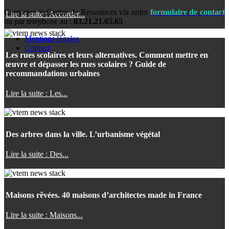
Contactez le Centre de Ressources via notre
formulaire de contact
Lire la suite : Accorder...
ou par téléphone au :
03.21.21.65.65
Mentions légales
Contact
Les rues scolaires et leurs alternatives. Comment mettre en
œuvre et dépasser les rues scolaires ? Guide de
recommandations urbaines
Lire la suite : Les...
Des arbres dans la ville. L’urbanisme végétal
Lire la suite : Des...
Maisons rêvées. 40 maisons d’architectes made in France
Lire la suite : Maisons...