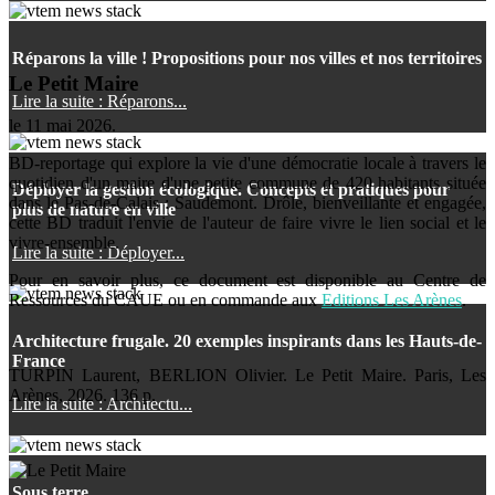
Réparons la ville ! Propositions pour nos villes et nos territoires
Le Petit Maire
Lire la suite : Réparons...
le
11 mai 2026
.
BD-reportage qui explore la vie d'une démocratie locale à travers le
quotidien d'un maire d'une petite commune de 420 habitants située
Déployer la gestion écologique. Concepts et pratiques pour
dans le Pas-de-Calais : Saudemont. Drôle, bienveillante et engagée,
plus de nature en ville
cette BD traduit l'envie de l'auteur de faire vivre le lien social et le
vivre-ensemble.
Lire la suite : Déployer...
Pour en savoir plus, ce document est disponible au Centre de
Ressources du CAUE ou en commande aux
Editions Les Arènes
.
Architecture frugale. 20 exemples inspirants dans les Hauts-de-
France
TURPIN Laurent, BERLION Olivier. Le Petit Maire. Paris, Les
Arènes, 2026. 136 p.
Lire la suite : Architectu...
Sous terre