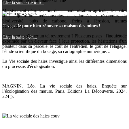
à travers un objet ordinaire : la haie.
Lire la suite : Le tour...
Massivement détruites lors de la modernisation agricole, les haies
sont aujourd’hui redécouvertes et valorisées : réservoirs de
biodiversité, puits de carbone, freins à l'érosion, trames
Un guide pour bien rénover sa maison des mines !
paysagères…
Comment expliquer un tel revirement ? Plusieurs pistes : l'inquiétude
Lire la suite : Un...
exprimée par un éleveur face à leur protection, les hésitations d'un
planteur dans sa parcelle, le coût de l'entretien, le goût de l'élagage,
l'étude scientifique du bocage, sa cartographie numérique…
La Vie sociale des haies investigue ainsi les différentes dimensions
du processus d'écologisation.
MAGNIN, Léo. La vie sociale des haies. Enquête sur
l’écologisation des mœurs. Paris, Editions La Découverte, 2024,
224 p.