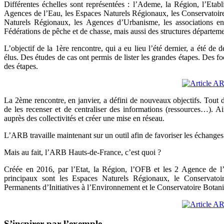
Différentes échelles sont représentées : l’Ademe, la Région, l’Eta
Agences de l’Eau, les Espaces Naturels Régionaux, les Conservatoire
Naturels Régionaux, les Agences d’Urbanisme, les association
Fédérations de pêche et de chasse, mais aussi des structures départem
L’objectif de la 1ère rencontre, qui a eu lieu l’été dernier, a été d
élus. Des études de cas ont permis de lister les grandes étapes. Des fo
des étapes.
La 2ème rencontre, en janvier, a défini de nouveaux objectifs. Tout d’
de les recenser et de centraliser des informations (ressources…). Ains
auprès des collectivités et créer une mise en réseau.
L’ARB travaille maintenant sur un outil afin de favoriser les échanges 
Mais au fait, l’ARB Hauts-de-France, c’est quoi ?
Créée en 2016, par l’Etat, la Région, l’OFB et les 2 Agence de l’
principaux sont les Espaces Naturels Régionaux, le Conservatoi
Permanents d’Initiatives à l’Environnement et le Conservatoire Botani
S’inspirer par l’exemple…