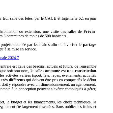
 leur salle des fêtes, par le CAUE et Ingénierie 62, en juin
éhabilitation ou extension, une visite des salles de
Frévin-
ces 3 communes de moins de 500 habitants.
3 projets racontée par les maires afin de favoriser le
partage
qu’à sa mise en service.
trale est celle des besoins, actuels et futurs, de l'ensemble
l que soit son nom,
la salle commune est une construction
es activités variées (sport, fête, repas, événements, activités
très différents
qui doivent être pris en compte dès le début
ojet doit y répondre avec un dimensionnement, un agencement,
compte à la conception peuvent s’avérer compliqués à gérer,
et, le budget et les financements, les choix techniques, la
 également été largement discutées. Sans oublier les freins et