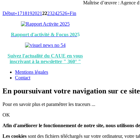
Maîtrise d’œuvre : Agence d’
Début
«
17
18
19
20
21
22
23
24
25
26
»
Fin
Rapport d'activité & Focus 202
5
Suivez l'actualité du CAUE en vous
inscrivant à la newsletter " 360° "
Mentions légales
Contact
En poursuivant votre navigation sur ce site
Pour en savoir plus et paramétrer les traceurs ...
OK
Afin d'améliorer le fonctionnement de notre site, nous utilisons de
Les cookies
sont des fichiers téléchargés sur votre ordinateur, votre t