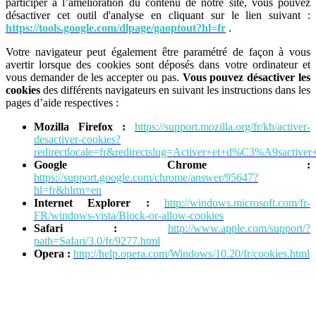
participer à l’amélioration du contenu de notre site, vous pouvez
désactiver cet outil d'analyse en cliquant sur le lien suivant :
https://tools.google.com/dlpage/gaoptout?hl=fr
.
Votre navigateur peut également être paramétré de façon à vous
avertir lorsque des cookies sont déposés dans votre ordinateur et
vous demander de les accepter ou pas.
Vous pouvez désactiver les
cookies
des différents navigateurs en suivant les instructions dans les
pages d’aide respectives :
Mozilla Firefox :
https://support.mozilla.org/fr/kb/activer-
desactiver-cookies?
redirectlocale=fr&redirectslug=Activer+et+d%C3%A9sactiver
Google Chrome :
https://support.google.com/chrome/answer/95647?
hl=fr&hlrm=en
Internet Explorer :
http://windows.microsoft.com/fr-
FR/windows-vista/Block-or-allow-cookies
Safari :
http://www.apple.com/support/?
path=Safari/3.0/fr/9277.html
Opera :
http://help.opera.com/Windows/10.20/fr/cookies.html