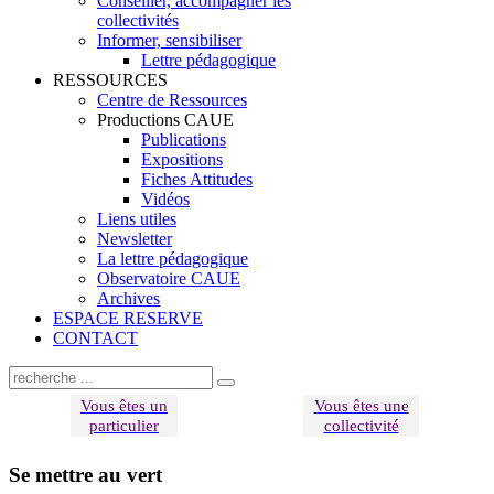
Conseiller, accompagner les
collectivités
Informer, sensibiliser
Lettre pédagogique
RESSOURCES
Centre de Ressources
Productions CAUE
Publications
Expositions
Fiches Attitudes
Vidéos
Liens utiles
Newsletter
La lettre pédagogique
Observatoire CAUE
Archives
ESPACE RESERVE
CONTACT
Vous êtes un
Vous êtes une
particulier
collectivité
Se mettre au vert