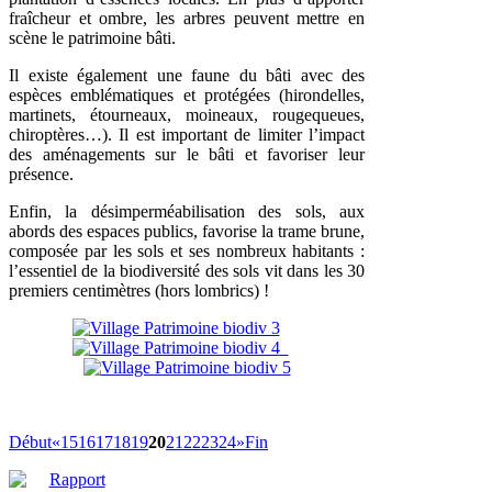
fraîcheur et ombre, les arbres peuvent mettre en
scène le patrimoine bâti.
Il existe également une faune du bâti avec des
espèces emblématiques et protégées (hirondelles,
martinets, étourneaux, moineaux, rougequeues,
chiroptères…). Il est important de limiter l’impact
des aménagements sur le bâti et favoriser leur
présence.
Enfin, la désimperméabilisation des sols, aux
abords des espaces publics, favorise la trame brune,
composée par les sols et ses nombreux habitants :
l’essentiel de la biodiversité des sols vit dans les 30
premiers centimètres (hors lombrics) !
Début
«
15
16
17
18
19
20
21
22
23
24
»
Fin