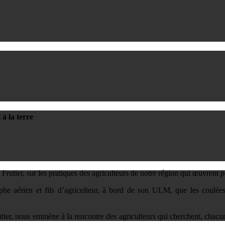
 à la terre
rutier, sur les pratiques des agriculteurs de notre région qui œuvrent po
aphe aérien et fils d’agriculteur, à bord de son ULM, que les coulé
er, nous emmène à la rencontre des agriculteurs qui cherchent, chacun à