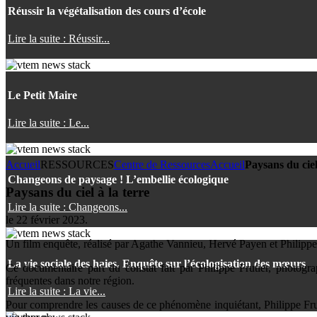
Réussir la végétalisation des cours d’école
Lire la suite : Réussir...
Le Petit Maire
Lire la suite : Le...
Accueil
RESSOURCES
Centre de Ressources
Accueil
Paysans du ciel
Changeons de paysage ! L’embellie écologique
Paysans du ciel à la terre
Lire la suite : Changeons...
le
22 février 2023
.
Un film enquête, réalisé par Agathe Vannieu, Hervé Payen et Philippe F
La vie sociale des haies. Enquête sur l’écologisation des mœurs
Ce documentaire part du constat fait par Philippe Frutier, photogr
fréquentes dans notre région.
Lire la suite : La vie...
Pour comprendre les causes de ce phénomène inquiétant, Philippe Fruti