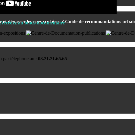
re et dépasser les rues scolaires ? Guide de recommandations urbai
Accédez au fonds documentaire
u par téléphone au :
03.21.21.65.65