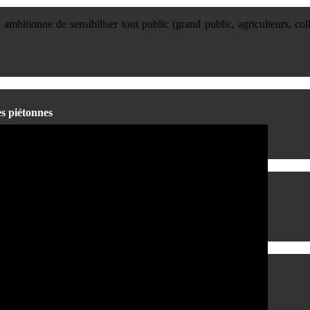
t ambitionne de sensibiliser tout public (grand public, agriculteurs, co
es piétonnes
territoires durables et harmonieux