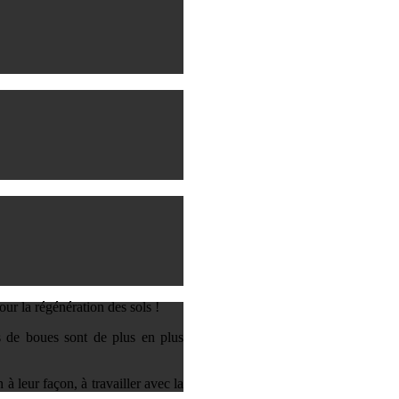
ur la régénération des sols !
es de boues sont de plus en plus
 leur façon, à travailler avec la