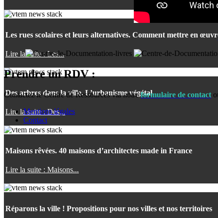
Les rues scolaires et leurs alternatives. Comment mettre en œuv
Lire la suite : Les...
Prendre un RDV :
Des arbres dans la ville. L’urbanisme végétal
Contactez le Centre de Ressources via notre
formulaire de contact
o
Mentions légales
Lire la suite : Des...
Contact
Maisons rêvées. 40 maisons d’architectes made in France
Lire la suite : Maisons...
Réparons la ville ! Propositions pour nos villes et nos territoires