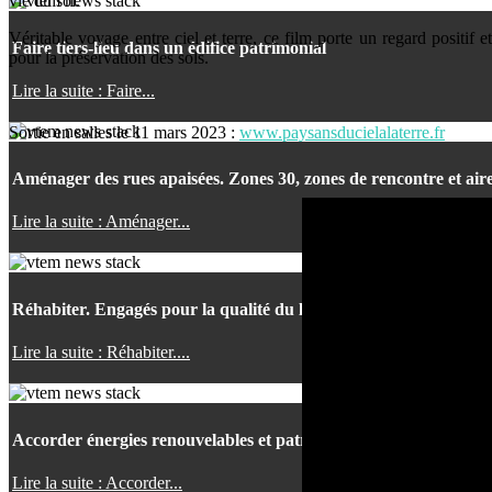
vie du sol.
Véritable voyage entre ciel et terre, ce film porte un regard positif e
Faire tiers-lieu dans un édifice patrimonial
pour la préservation des sols.
Lire la suite : Faire...
Sortie en salles le 11 mars 2023 :
www.paysansducielalaterre.fr
Aménager des rues apaisées. Zones 30, zones de rencontre et air
Lire la suite : Aménager...
Réhabiter. Engagés pour la qualité du logement de demain
Lire la suite : Réhabiter....
Accorder énergies renouvelables et patrimoine culturel pour des 
Lire la suite : Accorder...