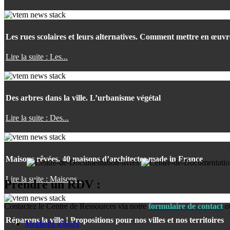
Les rues scolaires et leurs alternatives. Comment mettre en œuv
Lire la suite : Les...
Des arbres dans la ville. L’urbanisme végétal
Lire la suite : Des...
Maisons rêvées. 40 maisons d’architectes made in France
Lire la suite : Maisons...
Prendre un RDV :
Contactez le Centre de Ressources via notre
formulaire de contact
o
Réparons la ville ! Propositions pour nos villes et nos territoires
Mentions légales