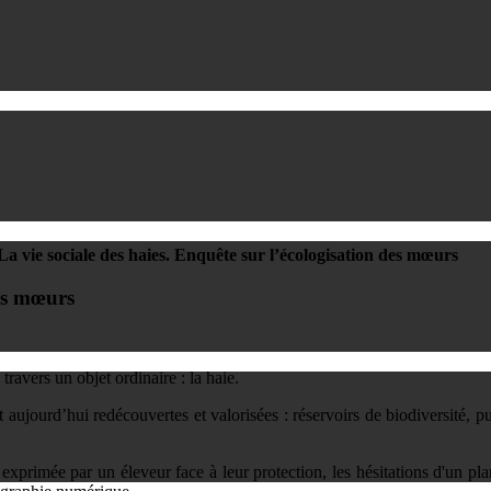
La vie sociale des haies. Enquête sur l’écologisation des mœurs
des mœurs
avers un objet ordinaire : la haie.
 aujourd’hui redécouvertes et valorisées : réservoirs de biodiversité, pui
exprimée par un éleveur face à leur protection, les hésitations d'un pla