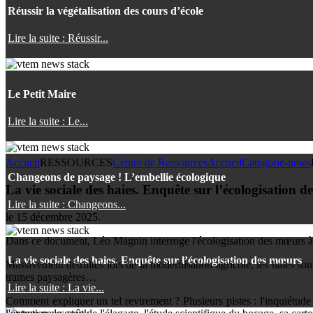
Réussir la végétalisation des cours d’école
Lire la suite : Réussir...
Le Petit Maire
Lire la suite : Le...
Accueil
RESSOURCES
Centre de Ressources
Accueil
Categorie-news
Changeons de paysage ! L’embellie écologique
La vie sociale des haies. Enquête sur l’écologisation 
Lire la suite : Changeons...
le
15 décembre 2025
.
Dans ce document, Léo Magnin interroge l'écologisation des mœurs à tr
La vie sociale des haies. Enquête sur l’écologisation des mœurs
Massivement détruites lors de la modernisation agricole, les haies sont
trames paysagères…
Lire la suite : La vie...
Comment expliquer un tel revirement ? Plusieurs pistes : l'inquiétude 