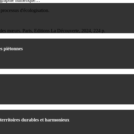
artographie numérique…
 processus d'écologisation.
des mœurs. Paris, Editions La Découverte, 2024, 224 p.
es piétonnes
territoires durables et harmonieux