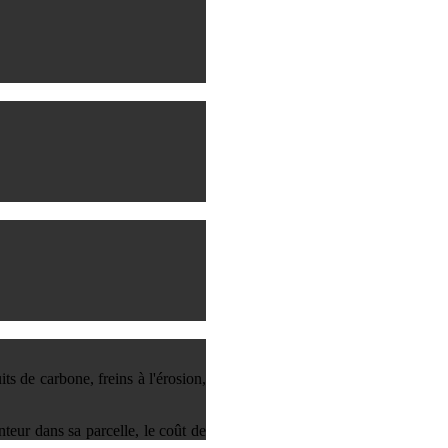
ts de carbone, freins à l'érosion,
nteur dans sa parcelle, le coût de