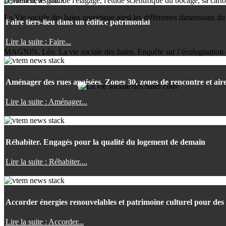
l'entretien, le goût de l'élagage, l'étude scientifique du bocage, sa c
La Vie sociale des haies investigue ainsi les différentes dimensions du
Faire tiers-lieu dans un édifice patrimonial
Lire la suite : Faire...
MAGNIN, Léo. La vie sociale des haies. Enquête sur l’écologisation 
Aménager des rues apaisées. Zones 30, zones de rencontre et air
Lire la suite : Aménager...
Réhabiter. Engagés pour la qualité du logement de demain
Lire la suite : Réhabiter....
Accorder énergies renouvelables et patrimoine culturel pour des 
Lire la suite : Accorder...