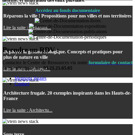
détente, et infiltration des eaux pluviales
.
Accédez au fonds documentaire
Réparons la ville ! Propositions pour nos villes et nos territoires
Lire la suite : Réparons...
Prendre un RDV :
Déployer la gestion écologique. Concepts et pratiques pour
plus de nature en ville
Contactez le Centre de Ressources via notre
formulaire de contact
ou par téléphone au :
03.21.21.65.65
Lire la suite : Déployer...
Mentions légales
Contact
Architecture frugale. 20 exemples inspirants dans les Hauts-de-
France
Lire la suite : Architectu...
Sous terre