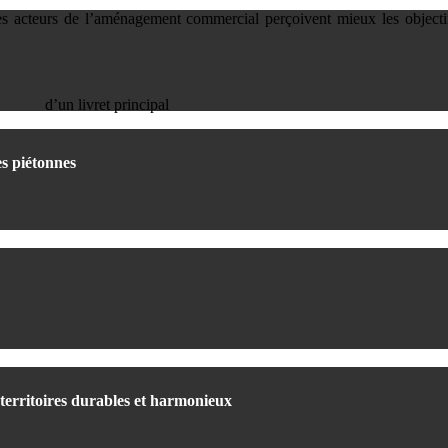
ue les acteurs de l’aménagement commercial perçoivent mieux les objec
d’un livret principal
es piétonnes
territoires durables et harmonieux