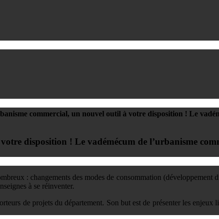
rbanisme commercial, un nouvel outil à votre disposition ! Le va
à votre disposition ! Le vadémécum de l’urbanisme com
t nombreux : changements des modes de consommation (développement du
nseignes à se réinventer.
eurs de projets du département. Son but est de présenter les enjeux 