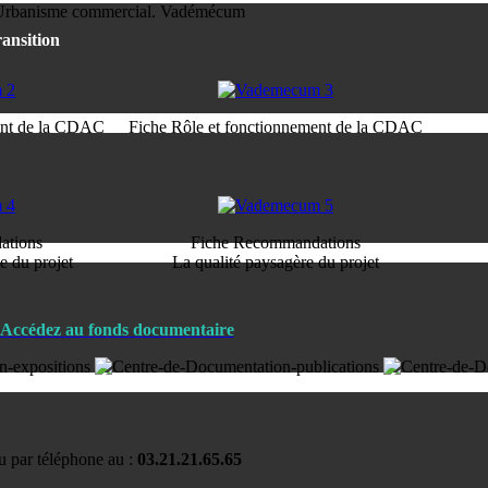
rbanisme commercial. Vadémécum
ransition
ent de la CDAC
Fiche Rôle et fonctionnement de la CDAC
ations
Fiche Recommandations
le du projet
La qualité paysagère du projet
Accédez au fonds documentaire
u par téléphone au :
03.21.21.65.65