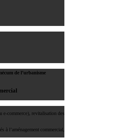
démécum de l’urbanisme
mercial
 e-commerce), revitalisation des
liés à l’aménagement commercial,