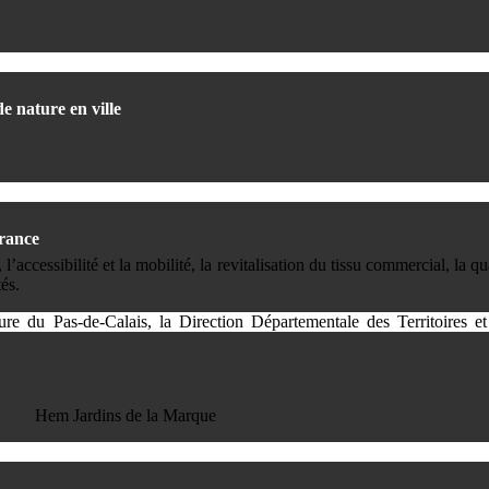
e nature en ville
France
 l’accessibilité et la mobilité, la revitalisation du tissu commercial, la 
és.
cture du Pas-de-Calais, la Direction Départementale des Territoire