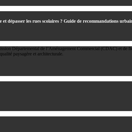
re et dépasser les rues scolaires ? Guide de recommandations urbai
Commission Départemental de l’Aménagement Commercial (CDAC) et de fi
qualité paysagère et architecturale.