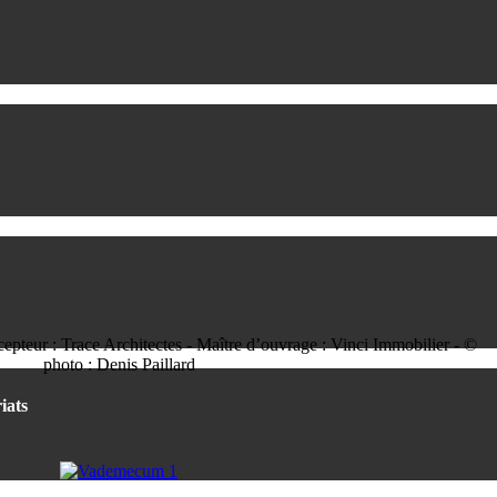
pteur : Trace Architectes - Maître d’ouvrage : Vinci Immobilier - ©
photo : Denis Paillard
iats