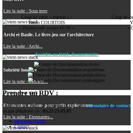
Lire la suite : Sous terre
Coup de cœur « mineur » :
Coup de cœ
Timéo COURTOIS
Y
« Biodiversité sentier HLM »
« 
Archi et Basile. Le livre-jeu sur l'architecture
Lire la suite : Archi...
Accédez au fonds documentaire
Sobriété foncière
Lire la suite : Sobriété...
Prendre un RDV :
Etonnantes maisons pour petits explorateurs
Contactez le Centre de Ressources via notre
formulaire de contact
ou par téléphone au :
03.21.21.65.65
Lire la suite : Etonnantes...
Mentions légales
Contact