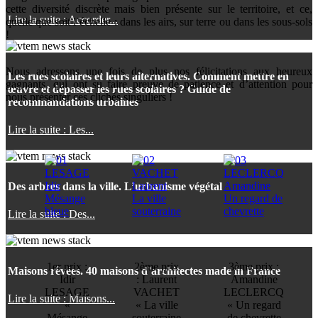
cette diversité discrète mais bien présente sur le territoire, et ce,
Lire la suite : Accorder...
quelle que soit l’échelle : dans les airs, sur terre ou dans les sous-sols
!
Nous adressons une fois de plus nos félicitations aux heureux
Les rues scolaires et leurs alternatives. Comment mettre en
gagnants, qui ont su faire preuve de patience et d’attention pour
œuvre et dépasser les rues scolaires ? Guide de
nous présenter ces clichés singuliers !
recommandations urbaines
Lire la suite : Les...
Des arbres dans la ville. L’urbanisme végétal
Lire la suite : Des...
1er prix :
2ème prix
3ème prix :
Maisons rêvées. 40 maisons d’architectes made in France
Idir
: Laurent
Amandine
LESAGE
VACHET
LECLERCQ
Lire la suite : Maisons...
«
« La ville
« Un regard
Mésange
souterraine
de chevrette