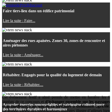
Faire tiers-lieu dans un édifice patrimonial
Lire la suite : Faire...
Aménager des rues apaisées. Zones 30, zones de rencontre et
aires piétonnes
Lire la suite : Aménager...
Réhabiter. Engagés pour la qualité du logement de demain
Lire la suite : Réhabiter....
Cet événement festif a ainsi permis de mettre en lumière les 6
lauréats de ce concours et
d’échanger ensemble sur les paysages
Accorder énergies renouvelables et patrimoine culturel pour
et la biodiversité au sein de ce territoire à dominante agricole
.
des territoires durables et harmonieux
La grande variété des photographies lauréates illustre d’ailleurs bien