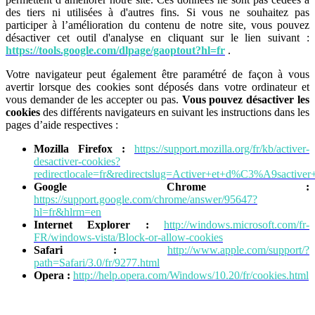
des tiers ni utilisées à d'autres fins. Si vous ne souhaitez pas
participer à l’amélioration du contenu de notre site, vous pouvez
désactiver cet outil d'analyse en cliquant sur le lien suivant :
https://tools.google.com/dlpage/gaoptout?hl=fr
.
Votre navigateur peut également être paramétré de façon à vous
avertir lorsque des cookies sont déposés dans votre ordinateur et
vous demander de les accepter ou pas.
Vous pouvez désactiver les
cookies
des différents navigateurs en suivant les instructions dans les
pages d’aide respectives :
Mozilla Firefox :
https://support.mozilla.org/fr/kb/activer-
desactiver-cookies?
redirectlocale=fr&redirectslug=Activer+et+d%C3%A9sactiver
Google Chrome :
https://support.google.com/chrome/answer/95647?
hl=fr&hlrm=en
Internet Explorer :
http://windows.microsoft.com/fr-
FR/windows-vista/Block-or-allow-cookies
Safari :
http://www.apple.com/support/?
path=Safari/3.0/fr/9277.html
Opera :
http://help.opera.com/Windows/10.20/fr/cookies.html